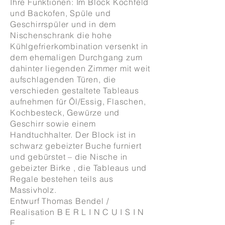
Ihre Funktionen: Im Block Kochfeld
und Backofen, Spüle und
Geschirrspüler und in dem
Nischenschrank die hohe
Kühlgefrierkombination versenkt in
dem ehemaligen Durchgang zum
dahinter liegenden Zimmer mit weit
aufschlagenden Türen, die
verschieden gestaltete Tableaus
aufnehmen für Öl/Essig, Flaschen,
Kochbesteck, Gewürze und
Geschirr sowie einem
Handtuchhalter. Der Block ist in
schwarz gebeizter Buche furniert
und gebürstet – die Nische in
gebeizter Birke , die Tableaus und
Regale bestehen teils aus
Massivholz.
Entwurf Thomas Bendel /
Realisation B E R L I N C U I S I N
E