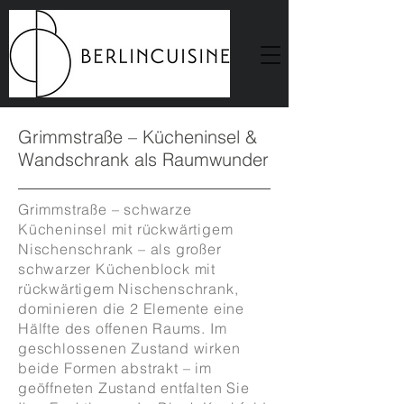
Grimmstraße – Kücheninsel &
Wandschrank als Raumwunder
Grimmstraße – schwarze
Kücheninsel mit rückwärtigem
Nischenschrank – als großer
schwarzer Küchenblock mit
rückwärtigem Nischenschrank,
dominieren die 2 Elemente eine
Hälfte des offenen Raums. Im
geschlossenen Zustand wirken
beide Formen abstrakt – im
geöffneten Zustand entfalten Sie